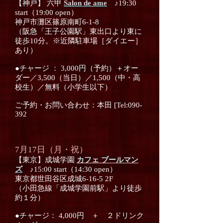
【神戸】 六甲
Salon de ame
♪19:30
start（19:00 open）
神戸市灘区篠原南町6-1-8
（阪急「王子公園駅」東出口より東に
徒歩10分。※近隣駐車場［ダイエー］
あり）
●チャージ ： 3,000円（予約）＋オー
ダー／3,500（当日）／1,500（中・高
校生）／無料（小学生以下）
ご予約・お問い合わせ：本田 [Tel:090-
392
7月17日（月・祝）
【東京】成城学園
カフェ ブールマン
ズ
♪15:00 start（14:30 open）
東京都世田谷区成城6-16-5 2F
（小田急線「成城学園前駅」より徒歩
約１分）
●チャージ： 4,000円 ＋ ２ドリンク