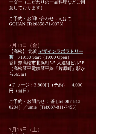
ーダー（こだわりの一品料理などご用
意しております）
ご予約・お問い合わせ：えばこ
GOHAN [Tel:0858-71-0073]
7月14日（金）
【高松】 北浜
デザインラボラトリー
蒼
♪19:30 Start（19:00 Open）
香川県高松市北浜町5-5 大運組ビル5F
（高松琴平電鉄琴平線「片原町」駅か
ら565m）
●チャージ：3,800円（予約） 4,000
円（当日）
ご予約・お問合せ： 蒼 [Tel:087-813-
0204］／umie［Tel:087-811-7455］
7月15日（土）