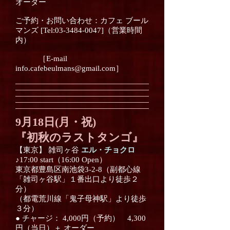
オーダー
ご予約・お問い合わせ：カフェ ブール
マンズ [Tel:03-3484-0047]（営業時間
内）
［E-mail
info.cafebeulmans@gmail.com］
9月18日(月・祝)
​『初秋のラストタンゴ』
【東京】 雑司ヶ谷
エル・チョクロ
♪17:00 start（16:00 Open）
東京都豊島区南池袋3-2-8（副都心線
「雑司ヶ谷駅」１番出口より徒歩２
分）
（都電荒川線「鬼子母神駅」より徒歩
３分）
● チャージ： 4,000円（予約） 4,300
円（当日）＋ オーダー