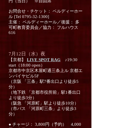
円（当日） ※自由席
お問合せ・チケット： ベルディーホー
ル [Tel 0795-32-1300]
主催： ベルディーホール／後援： 多
可町教育委員会／協力： フルハウス
616
7月12日（水）夜
【京都】
LIVE SPOT RAG
♪19:30
start（18:00 open）
京都市中京区木屋町通三条上ル 京都エ
ンパイヤビル5F
（京阪 「三条」駅7番出口より徒歩5
分）
（地下鉄 「京都市役所前」駅1番出口
より徒歩3分）
（阪急 「河原町」駅より徒歩10分）
（市バス 「河原町三条」より徒歩3
分）
● チャージ： 3,800円（予約） 4,000