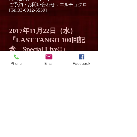
ご予約・お問い合わせ：エルチョクロ
[Tel:03-6912-5539]
2017年11月22日（水）
『LAST TANGO 100回記
念 Special Live!!』
【東京】 渋谷
JzBrat SOUND OF
Phone
Email
Facebook
TOKYO
♪19:30 Start（17:30 Open）
東京都渋谷区桜丘町26-1 セルリアンタ
ワー東急ホテル2階
（JR・東京メトロ・東急・京王 「渋谷
駅」より徒歩３～５分）
◆Special Guest
Nicolas
Guerschberg
（pf）
企画・制作：大木雄高／ビグトリィ
2011年結成時より精力的に全国規模で