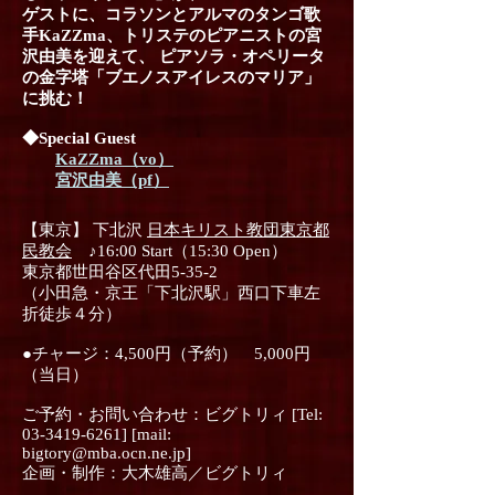
ゲストに、コラソンとアルマのタンゴ歌
手KaZZma、トリステのピアニストの宮
沢由美を迎えて、 ピアソラ・オペリータ
の金字塔「ブエノスアイレスのマリア」
に挑む！
◆Special Guest
KaZZma（vo）
宮沢由美（pf）
【東京】 下北沢
日本キリスト教団東京都
民教会
♪16:00 Start（15:30 Open）
東京都世田谷区代田5-35-2
（小田急・京王「下北沢駅」西口下車左
折徒歩４分）
●チャージ：4,500円（予約） 5,000円
（当日）
ご予約・お問い合わせ：ビグトリィ [Tel:
03-3419-6261] [mail:
bigtory@mba.ocn.ne.jp]
企画・制作：大木雄高／ビグトリィ