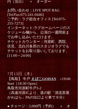
円（当日） ＋ オーダー
お問い合わせ：LIVE SPOT RAG
[Tel/Fax:075-241-0446]
ご予約：ラグ総合オフィス [Tel:075-
255-7273]
インターネット:ラグホームページのス
ケジュール欄から、公演の一週間前ま
でお申し込みいただけます。
チケットカウンター：河原町、西院、
伏見、北白川各所のスタジオラグでも
チケットをお取り扱いしております。
[11:00～24:00]
7月13日（木）
【鳥取】 牛戸
えばこGOHAN
♪19:00
Start（18:30 Open）
鳥取市河原町牛戸3-2
（高速河原ICより、道の駅「清流茶屋
かわはら」PAの出口より車で９分）
● チャージ：3,000円（予約） ＋ オ